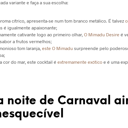
cada variante e faça a sua escolha:
oma cítrico, apresenta-se num tom branco metálico. É talvez
o
 é igualmente apaixonante;
amente cativante logo ao primeiro olhar,
O Mimadu Desire
é v
sabor a frutos vermelhos;
onioso tom laranja,
este O Mimadu
surpreende pelo poderoso
ba;
a cor do mar, este cocktail é
extremamente exótico
e é uma exp
a noite de Carnaval a
nesquecível