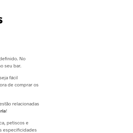
s
definido. No
no seu bar.
eja fácil
hora de comprar os
 estão relacionadas
ria
!
ca, petiscos e
s especificidades