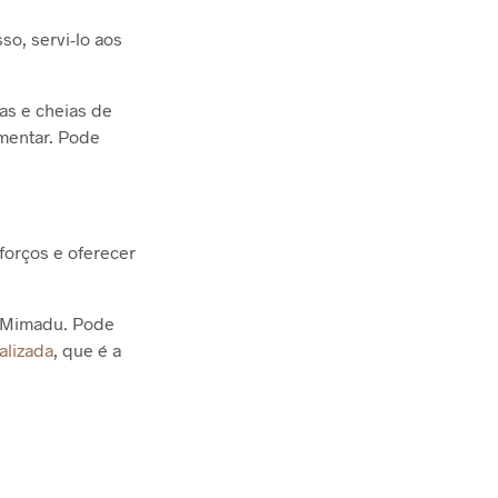
sso, servi-lo aos
as e cheias de
mentar. Pode
forços e oferecer
O Mimadu. Pode
alizada
, que é a