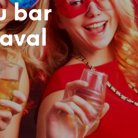
u bar
naval