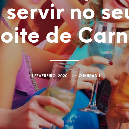
 servir no se
oite de Car
a
em
1 FEVEREIRO, 2020
O MIMADU