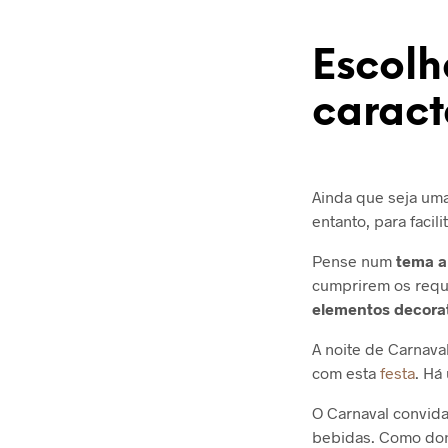
Escolh
caract
Ainda que seja uma
entanto, para facil
Pense num
tema a
cumprirem os requi
elementos decora
A noite de Carnava
com esta
festa
. Há
O Carnaval convida
bebidas. Como don