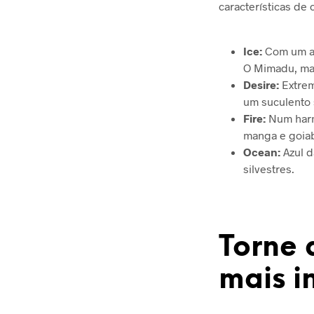
características de 
Ice:
Com um ar
O Mimadu, mas
Desire:
Extrem
um suculento 
Fire:
Num harm
manga e goia
Ocean:
Azul d
silvestres.
Torne 
mais i