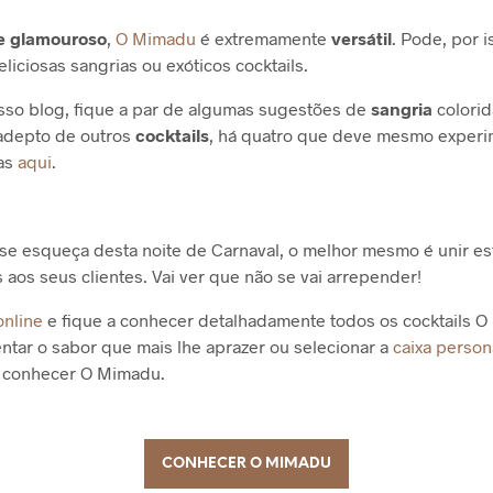
e glamouroso
,
O Mimadu
é extremamente
versátil
. Pode, por i
liciosas sangrias ou exóticos cocktails.
so blog, fique a par de algumas sugestões de
sangria
colorid
 adepto de outros
cocktails
, há quatro que deve mesmo experi
tas
aqui
.
e esqueça desta noite de Carnaval, o melhor mesmo é unir es
 aos seus clientes. Vai ver que não se vai arrepender!
online
e fique a conhecer detalhadamente todos os cocktails 
ntar o sabor que mais lhe aprazer ou selecionar a
caixa person
 conhecer O Mimadu.
CONHECER O MIMADU