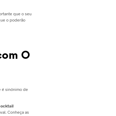
ortante que o seu
 que o poderão
 com O
e é sinónimo de
cocktail
aval. Conheça as