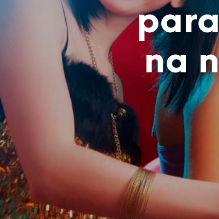
para
na n