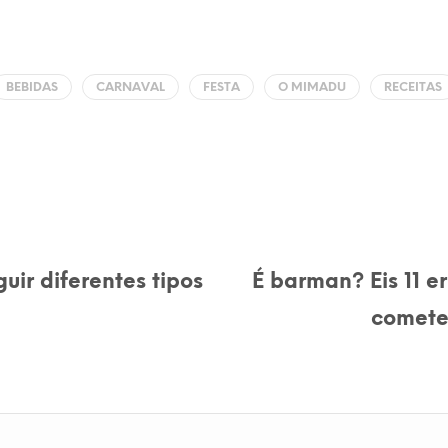
BEBIDAS
CARNAVAL
FESTA
O MIMADU
RECEITAS
uir diferentes tipos
É barman? Eis 11 e
comete