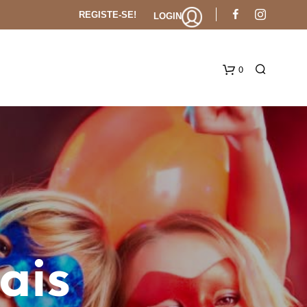
REGISTE-SE!
LOGIN
0
Carr
ais