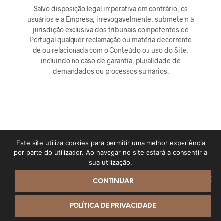
Salvo disposição legal imperativa em contrário, os
usuários e a Empresa, irrevogavelmente, submetem à
jurisdição exclusiva dos tribunais competentes de
Portugal qualquer reclamação ou matéria decorrente
de ou relacionada com o Conteúdo ou uso do Site,
incluindo no caso de garantia, pluralidade de
demandados ou processos sumários.
Este site utiliza cookies para permitir uma melhor experiência
por parte do utilizador. Ao navegar no site estará a consentir a
sua utilização.
CONTINUAR
O Mimado @ 2023 - Direitos reservados // Desenvolvimento
QOOB
//
Livro de Reclamações
Contacte-nos
POLÍTICA DE PRIVACIDADE
OPEN