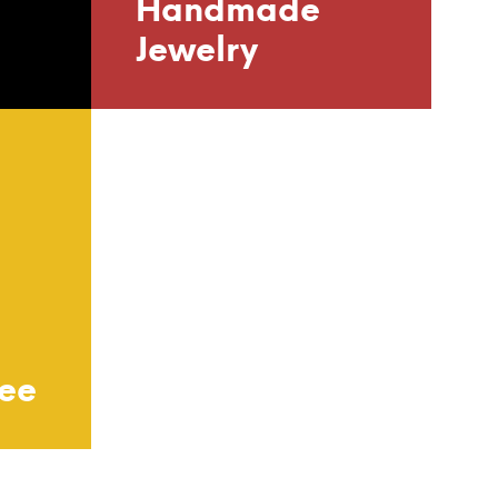
Handmade
Jewelry
ee
Urban Girl