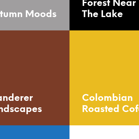
Forest Near
tumn Moods
The Lake
nderer
Colombian
ndscapes
Roasted Cof