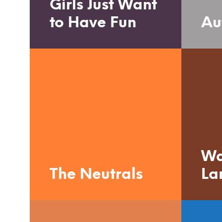
Girls Just Want
to Have Fun
Au
Wa
The Neutrals
La