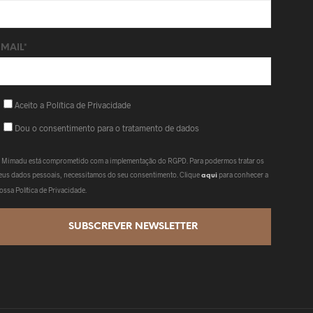
EMAIL*
Aceito a Política de Privacidade
Dou o consentimento para o tratamento de dados
 Mimadu está comprometido com a implementação do RGPD. Para podermos tratar os
eus dados pessoais, necessitamos do seu consentimento. Clique
para conhecer a
aqui
ossa Política de Privacidade.