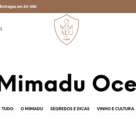
Entregas em 24-48h
G
Mimadu Oc
TUDO
O MIMADU
SEGREDOS E DICAS
VINHO E CULTURA