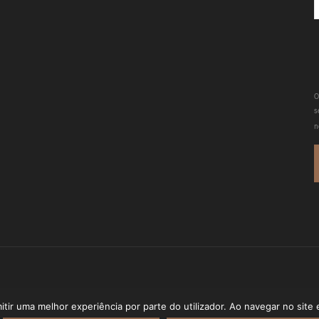
O
s
n
imento
QOOB
//
Livro de Reclamações
mitir uma melhor experiência por parte do utilizador. Ao navegar no site e