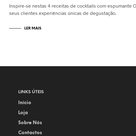
Inspire-se nestas 4 receitas de cocktails com espumante
seus clientes experiências únicas de degustação.
LER MAIS
LINKS ÚTEIS
Início
Loja
Sobre Nós
Contactos