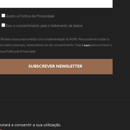
Aceito a Política de Privacidade
Dou o consentimento para o tratamento de dados
 Mimadu está comprometido com a implementação do RGPD. Para podermos tratar os
eus dados pessoais, necessitamos do seu consentimento. Clique
para conhecer a
aqui
ossa Política de Privacidade.
stará a consentir a sua utilização.