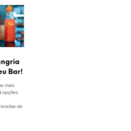
angria
eu Bar!
as mais
á opções
 receitas de