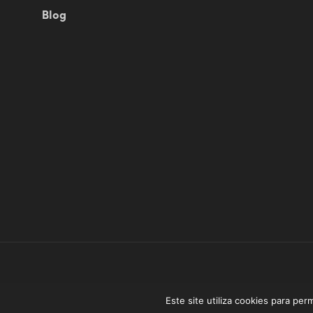
Blog
O Mimado @ 2023 - Direitos reservados // Desenvolv
Este site utiliza cookies para per