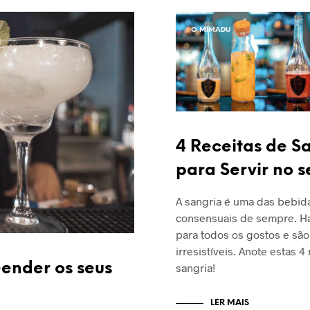
O MIMADU
4 Receitas de S
para Servir no s
A sangria é uma das bebid
consensuais de sempre. H
para todos os gostos e são
irresistíveis. Anote estas 4
eender os seus
sangria!
LER MAIS