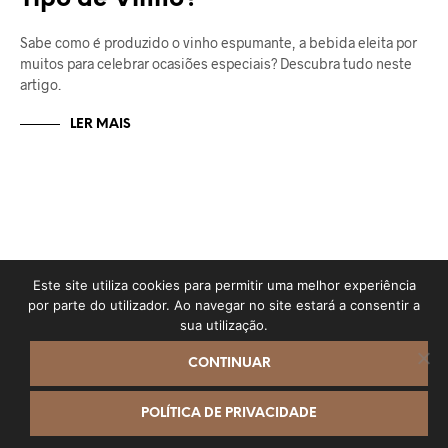
Sabe como é produzido o vinho espumante, a bebida eleita por
muitos para celebrar ocasiões especiais? Descubra tudo neste
artigo.
LER MAIS
Este site utiliza cookies para permitir uma melhor experiência
por parte do utilizador. Ao navegar no site estará a consentir a
sua utilização.
CONTINUAR
O Mimado @ 2023 - Direitos reservados // Desenvolvimento
QOOB
//
Livro de Reclamações
Contacte-nos
POLÍTICA DE PRIVACIDADE
OPEN