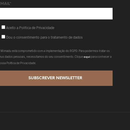
EMAIL*
Aceito a Política de Privacidade
Dou o consentimento para o tratamento de dados
 Mimadu está comprometido com a implementação do RGPD. Para podermos tratar os
eus dados pessoais, necessitamos do seu consentimento. Clique
para conhecer a
aqui
ossa Política de Privacidade.