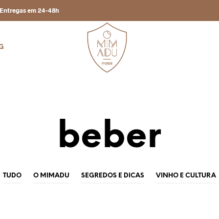
Entregas em 24-48h
G
beber
TUDO
O MIMADU
SEGREDOS E DICAS
VINHO E CULTURA